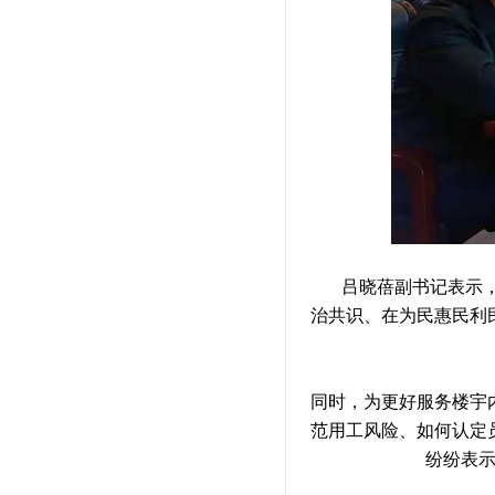
吕晓蓓副书记表示 
治共识、在为民惠民
同时，为更好服务楼
范用工风险 、如何认定
纷纷表示