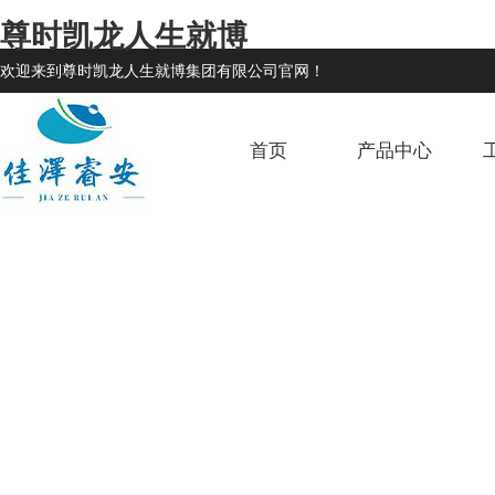
尊时凯龙人生就博
欢迎来到尊时凯龙人生就博集团有限公司官网 ！
首页
产品中心