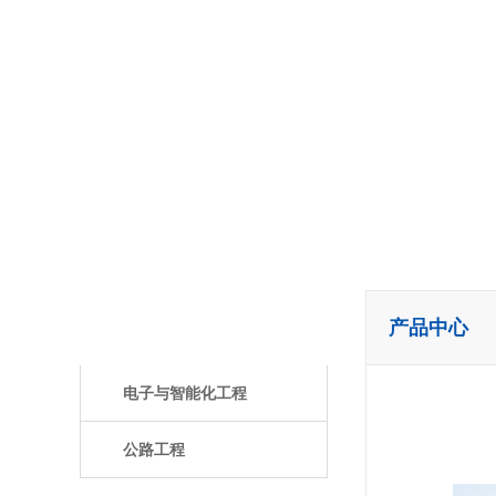
工程案例
产品中心
电子与智能化工程
公路工程