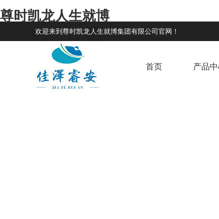
尊时凯龙人生就博
欢迎来到尊时凯龙人生就博集团有限公司官网 ！
首页
产品中