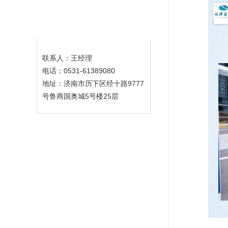
联系尊时凯龙人生就博
联系人 ：王经理
电话 ：0531-61389080
地址：济南市历下区经十路9777
号鲁商国奥城5号楼25层